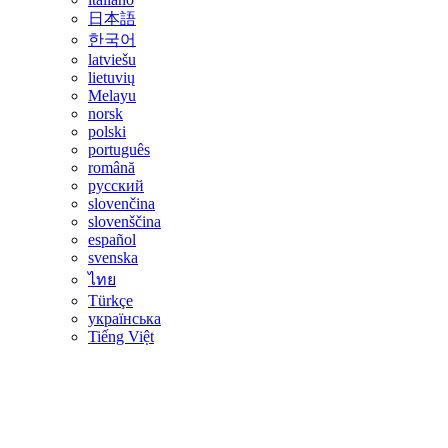
日本語
한국어
latviešu
lietuvių
Melayu
norsk
polski
português
română
русский
slovenčina
slovenščina
español
svenska
ไทย
Türkçe
українська
Tiếng Việt