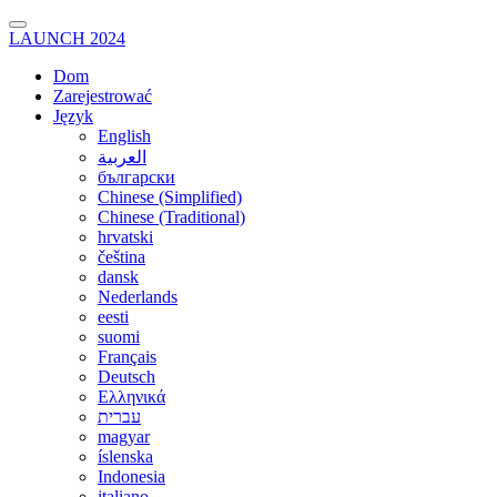
LAUNCH 2024
Dom
Zarejestrować
Język
English
العربية
български
Chinese (Simplified)
Chinese (Traditional)
hrvatski
čeština
dansk
Nederlands
eesti
suomi
Français
Deutsch
Ελληνικά
עברית
magyar
íslenska
Indonesia
italiano