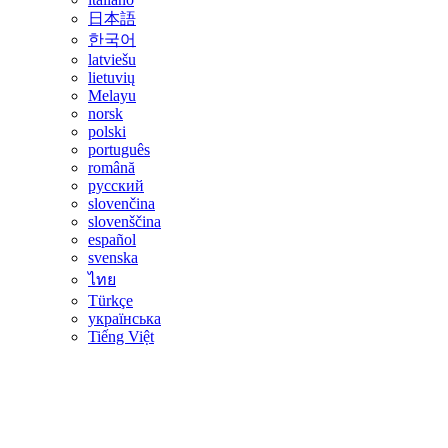
日本語
한국어
latviešu
lietuvių
Melayu
norsk
polski
português
română
русский
slovenčina
slovenščina
español
svenska
ไทย
Türkçe
українська
Tiếng Việt