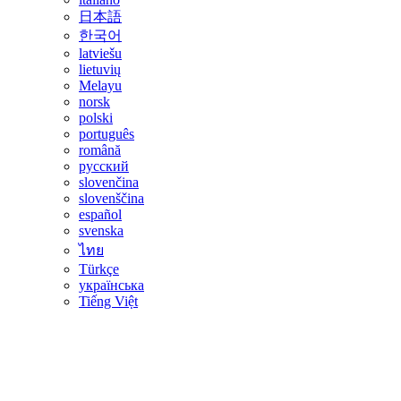
日本語
한국어
latviešu
lietuvių
Melayu
norsk
polski
português
română
русский
slovenčina
slovenščina
español
svenska
ไทย
Türkçe
українська
Tiếng Việt