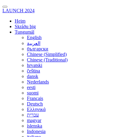
LAUNCH 2024
Heim
Skráðu þig
Tungumál
English
العربية
български
Chinese (Simplified)
Chinese (Traditional)
hrvatski
čeština
dansk
Nederlands
eesti
suomi
Français
Deutsch
Ελληνικά
עברית
magyar
íslenska
Indonesia
italiano