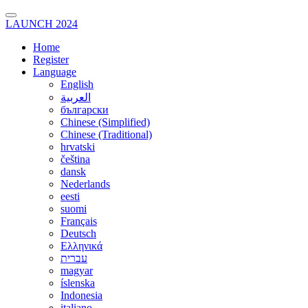
LAUNCH 2024
Home
Register
Language
English
العربية
български
Chinese (Simplified)
Chinese (Traditional)
hrvatski
čeština
dansk
Nederlands
eesti
suomi
Français
Deutsch
Ελληνικά
עברית
magyar
íslenska
Indonesia
italiano