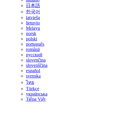
日本語
한국어
latviešu
lietuvių
Melayu
norsk
polski
português
română
русский
slovenčina
slovenščina
español
svenska
ไทย
Türkçe
українська
Tiếng Việt