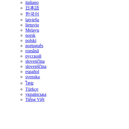
italiano
日本語
한국어
latviešu
lietuvių
Melayu
norsk
polski
português
română
русский
slovenčina
slovenščina
español
svenska
ไทย
Türkçe
українська
Tiếng Việt