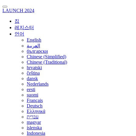
LAUNCH 2024
집
레지스터
언어
English
العربية
български
Chinese (Simplified)
Chinese (Traditional)
hrvatski
čeština
dansk
Nederlands
eesti
suomi
Français
Deutsch
Ελληνικά
עברית
magyar
íslenska
Indonesia