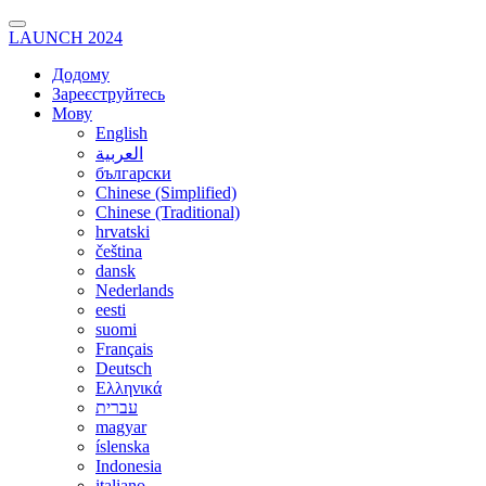
LAUNCH 2024
Додому
Зареєструйтесь
Мову
English
العربية
български
Chinese (Simplified)
Chinese (Traditional)
hrvatski
čeština
dansk
Nederlands
eesti
suomi
Français
Deutsch
Ελληνικά
עברית
magyar
íslenska
Indonesia
italiano