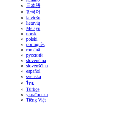
日本語
한국어
latviešu
lietuvių
Melayu
norsk
polski
português
română
русский
slovenčina
slovenščina
español
svenska
ไทย
Türkçe
українська
Tiếng Việt