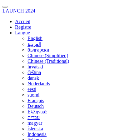
LAUNCH 2024
Accueil
Registre
Langue
English
العربية
български
Chinese (Simplified)
Chinese (Traditional)
hrvatski
čeština
dansk
Nederlands
eesti
suomi
Français
Deutsch
Ελληνικά
עברית
magyar
íslenska
Indonesia
italiano