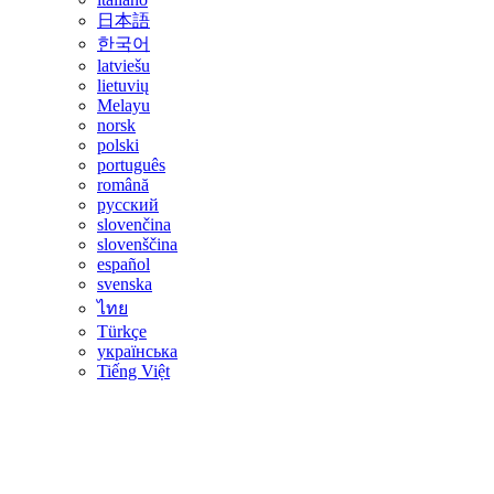
日本語
한국어
latviešu
lietuvių
Melayu
norsk
polski
português
română
русский
slovenčina
slovenščina
español
svenska
ไทย
Türkçe
українська
Tiếng Việt