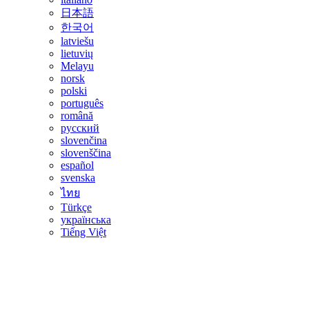
日本語
한국어
latviešu
lietuvių
Melayu
norsk
polski
português
română
русский
slovenčina
slovenščina
español
svenska
ไทย
Türkçe
українська
Tiếng Việt