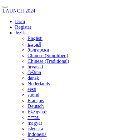
LAUNCH 2024
Dom
Registar
Jezik
English
العربية
български
Chinese (Simplified)
Chinese (Traditional)
hrvatski
čeština
dansk
Nederlands
eesti
suomi
Français
Deutsch
Ελληνικά
עברית
magyar
íslenska
Indonesia
italiano