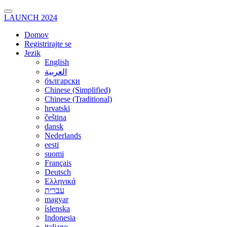
LAUNCH 2024
Domov
Registrirajte se
Jezik
English
العربية
български
Chinese (Simplified)
Chinese (Traditional)
hrvatski
čeština
dansk
Nederlands
eesti
suomi
Français
Deutsch
Ελληνικά
עברית
magyar
íslenska
Indonesia
italiano