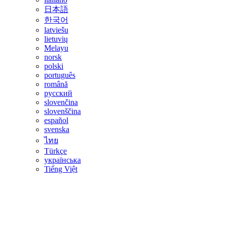
日本語
한국어
latviešu
lietuvių
Melayu
norsk
polski
português
română
русский
slovenčina
slovenščina
español
svenska
ไทย
Türkçe
українська
Tiếng Việt