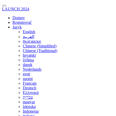
LAUNCH 2024
Domov
Registrovať
Jazyk
English
العربية
български
Chinese (Simplified)
Chinese (Traditional)
hrvatski
čeština
dansk
Nederlands
eesti
suomi
Français
Deutsch
Ελληνικά
עברית
magyar
íslenska
Indonesia
italiano