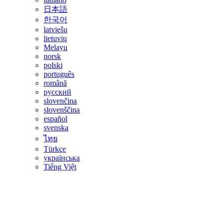
日本語
한국어
latviešu
lietuvių
Melayu
norsk
polski
português
română
русский
slovenčina
slovenščina
español
svenska
ไทย
Türkçe
українська
Tiếng Việt