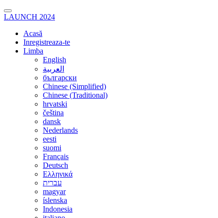
LAUNCH 2024
Acasă
Inregistreaza-te
Limba
English
العربية
български
Chinese (Simplified)
Chinese (Traditional)
hrvatski
čeština
dansk
Nederlands
eesti
suomi
Français
Deutsch
Ελληνικά
עברית
magyar
íslenska
Indonesia
italiano