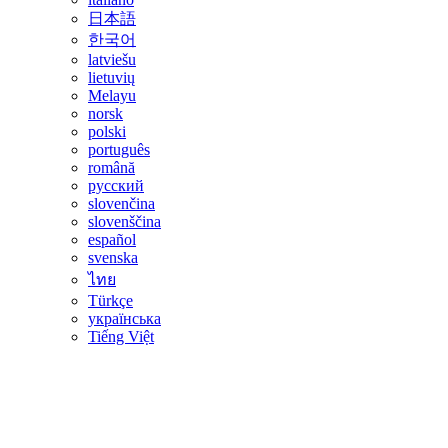
日本語
한국어
latviešu
lietuvių
Melayu
norsk
polski
português
română
русский
slovenčina
slovenščina
español
svenska
ไทย
Türkçe
українська
Tiếng Việt