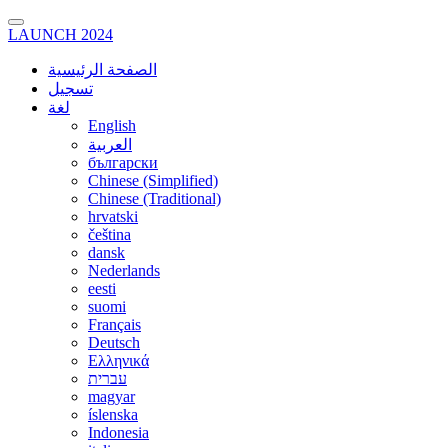
LAUNCH 2024
الصفحة الرئيسية
تسجيل
لغة
English
العربية
български
Chinese (Simplified)
Chinese (Traditional)
hrvatski
čeština
dansk
Nederlands
eesti
suomi
Français
Deutsch
Ελληνικά
עברית
magyar
íslenska
Indonesia