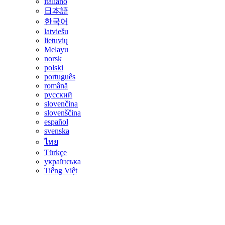
italiano
日本語
한국어
latviešu
lietuvių
Melayu
norsk
polski
português
română
русский
slovenčina
slovenščina
español
svenska
ไทย
Türkçe
українська
Tiếng Việt