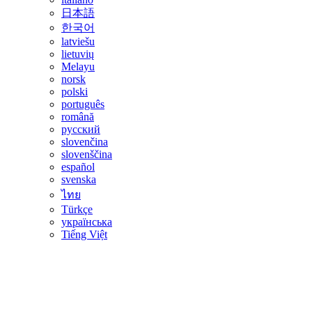
日本語
한국어
latviešu
lietuvių
Melayu
norsk
polski
português
română
русский
slovenčina
slovenščina
español
svenska
ไทย
Türkçe
українська
Tiếng Việt