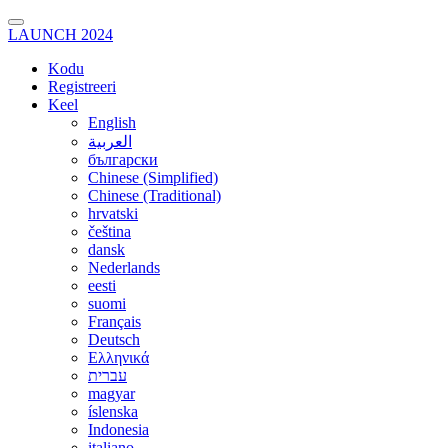
LAUNCH 2024
Kodu
Registreeri
Keel
English
العربية
български
Chinese (Simplified)
Chinese (Traditional)
hrvatski
čeština
dansk
Nederlands
eesti
suomi
Français
Deutsch
Ελληνικά
עברית
magyar
íslenska
Indonesia
italiano