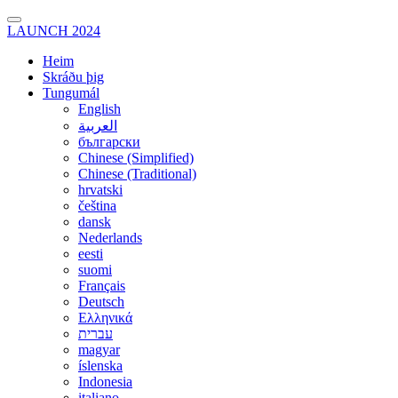
LAUNCH 2024
Heim
Skráðu þig
Tungumál
English
العربية
български
Chinese (Simplified)
Chinese (Traditional)
hrvatski
čeština
dansk
Nederlands
eesti
suomi
Français
Deutsch
Ελληνικά
עברית
magyar
íslenska
Indonesia
italiano