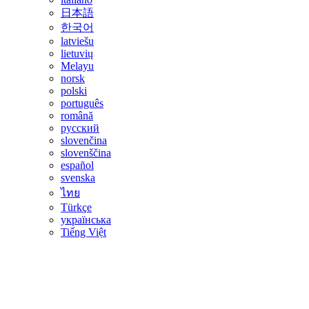
日本語
한국어
latviešu
lietuvių
Melayu
norsk
polski
português
română
русский
slovenčina
slovenščina
español
svenska
ไทย
Türkçe
українська
Tiếng Việt