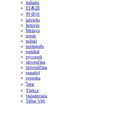
italiano
日本語
한국어
latviešu
lietuvių
Melayu
norsk
polski
português
română
русский
slovenčina
slovenščina
español
svenska
ไทย
Türkçe
українська
Tiếng Việt