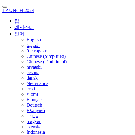
LAUNCH 2024
집
레지스터
언어
English
العربية
български
Chinese (Simplified)
Chinese (Traditional)
hrvatski
čeština
dansk
Nederlands
eesti
suomi
Français
Deutsch
Ελληνικά
עברית
magyar
íslenska
Indonesia